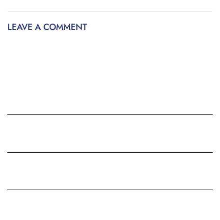
LEAVE A COMMENT
YOUR COMMENT
NAME
EMAIL
WEBSITE